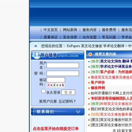
|
中文首页
|
网站新闻
|
服务内容
|
服务费用
|
服务流
|
质量保证
|
安全保密
|
合作加盟
|
常见问题
|
学术会
您现在的位置：
EnPapers 英文论文修改 学术论文翻译
>
中
推荐文章列表
[推荐]
英文论文润色 翻译 
[推荐]
学术论文中译英业务
[推荐]
客户必读：为何选择
修改英文论文服务先修改
客户评价
修改样例
如何开通银行卡网上支付
专职英语母语编辑团队人
[推荐]
科研英文论文修改涉
我们对英文论文润色的承
联 系 我 们
[组图]
英文论文修改服务遵循
[图文]
英文论文修改付款方
[图文]
英语论文修改付款方
点击这里开始在线提交订单
共
13
篇文章 