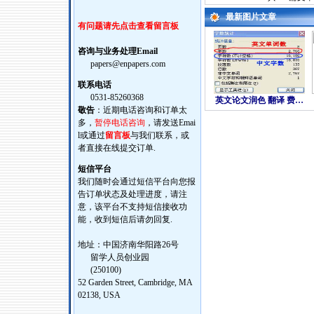
最新图片文章
有问题请先点击查看留言板
咨询与业务处理Email
papers@enpapers.com
联系电话
0531-85260368
英文论文润色 翻译 费…
敬告
：近期电话咨询和订单太
多，
暂停电话咨询
，请发送Emai
l或通过
留言板
与我们联系，或
者直接在线提交订单.
短信平台
我们随时会通过短信平台向您报
告订单状态及处理进度，请注
意，该平台不支持短信接收功
能，收到短信后请勿回复.
地址：中国济南华阳路26号
留学人员创业园
(250100)
52 Garden Street, Cambridge, MA
02138, USA