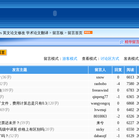
pers 英文论文修改 学术论文翻译
>
留言板
> 留言首页
精华留
留言模式：
游客模式
查看模式：
讨论区方式
发表模式
发言主题
留言人
回复
阅读
？
(36字)
snow
0
6613
2
82字)
raobobo
-4
7580
2
询
(109字)
freeaswind
0
6783
2
字)
qinpeng77
-1
6365
2
文件，费用计算总是只有0.3
(120字)
wangyongcq
0
6868
2
369字)
lvwenqi
0
6402
2
8010063
-2
6326
2
发票还未开？
(59字)
来兮
0
6227
2
高级中译英 价格上有区别吗
(20字)
nicky
-1
6550
2
了吗？
(52字)
dabaozjf
-1
6129
2