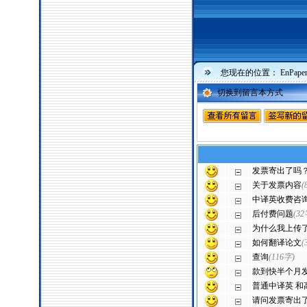
您现在的位置：
EnPa
切换到留言本方式
发票寄出了吗
关于发票内容
(
中译英收费咨
后付费问题
(32
为什么我上传了
如何翻译论文
(
查询
(116字)
款到快半个月
普通中译英 和
请问发票寄出