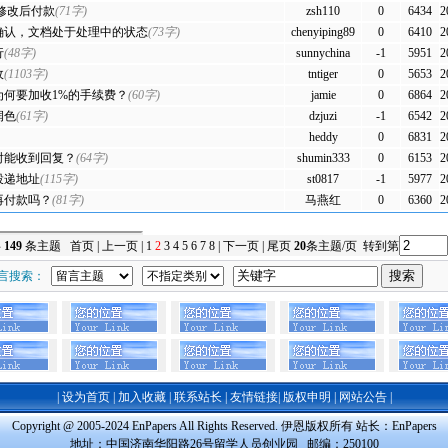
修改后付款
(71字)
zsh110
0
6434
2
确认，文档处于处理中的状态
(73字)
chenyiping89
0
6410
2
行
(48字)
sunnychina
-1
5951
2
收
(1103字)
tntiger
0
5653
2
为何要加收1%的手续费？
(60字)
jamie
0
6864
2
润色
(61字)
dzjuzi
-1
6542
2
heddy
0
6831
2
时能收到回复？
(64字)
shumin333
0
6153
2
投递地址
(115字)
st0817
-1
5977
2
再付款吗？
(81字)
马燕红
0
6360
2
共
149
条主题
首页
|
上一页
|
1
2
3
4
5
6
7
8
|
下一页
|
尾页
20
条主题/页 转到第
言搜索：
|
设为首页
|
加入收藏
|
联系站长
|
友情链接
|
版权申明
|
网站公告
|
Copyright @ 2005-2024 EnPapers All Rights Reserved. 伊恩版权所有 站长：
EnPapers
地址：中国济南华阳路26号留学人员创业园 邮编：250100