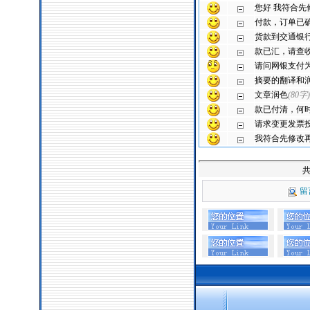
您好 我符合先
付款，订单已
货款到交通银
款已汇，请查
请问网银支付
摘要的翻译和
文章润色
(80字)
款已付清，何
请求变更发票
我符合先修改
留